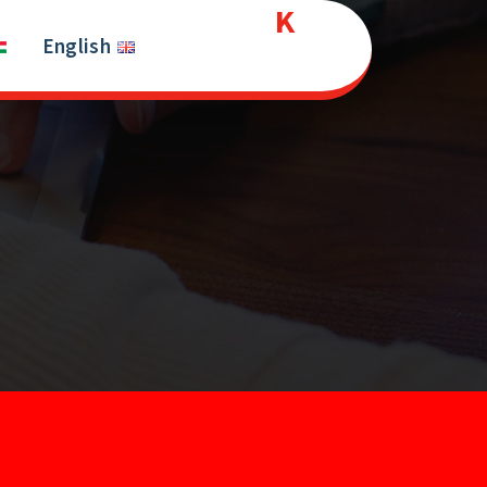
Kurds
Ski
t
English
House
conten