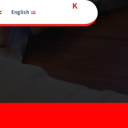
Kurds
Ski
t
English
House
conten