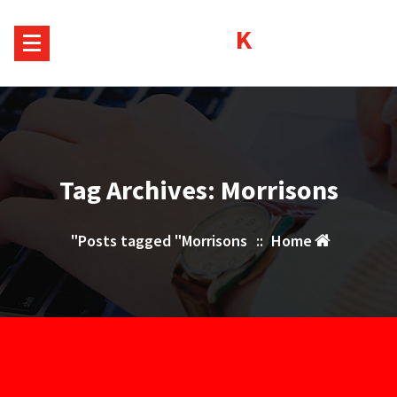
Sk
Kurds House
conte
Tag Archives: Morrisons
Posts tagged "Morrisons"
::
Home