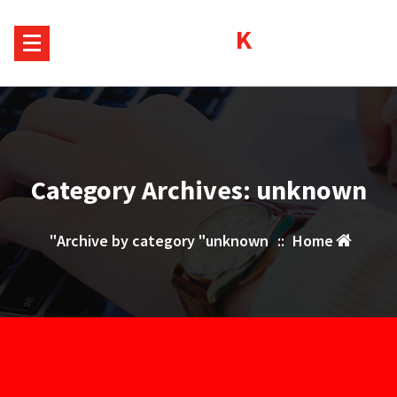
Sk
Kurds House
conte
Category Archives: unknown
Archive by category "unknown"
::
Home