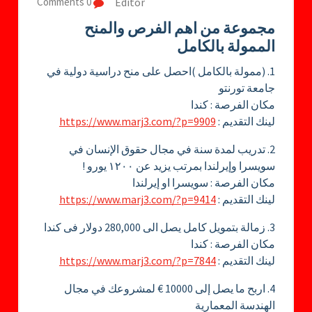
Editor
0 Comments
مجموعة من اهم الفرص والمنح
الممولة بالكامل
1. (ممولة بالكامل )احصل على منح دراسية دولية في
جامعة تورنتو
مكان الفرصة : كندا
لينك التقديم :
https://www.marj3.com/?p=9909
2. تدريب لمدة سنة في مجال حقوق الإنسان في
سويسرا وإيرلندا بمرتب يزيد عن ١٢٠٠ يورو !
مكان الفرصة : سويسرا او إيرلندا
لينك التقديم :
https://www.marj3.com/?p=9414
3. زمالة بتمويل كامل يصل الى 280,000 دولار فى كندا
مكان الفرصة : كندا
لينك التقديم :
https://www.marj3.com/?p=7844
4. اربح ما يصل إلى 10000 € لمشروعك في مجال
الهندسة المعمارية