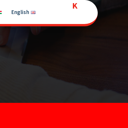
Kurds
Ski
t
English
House
conten