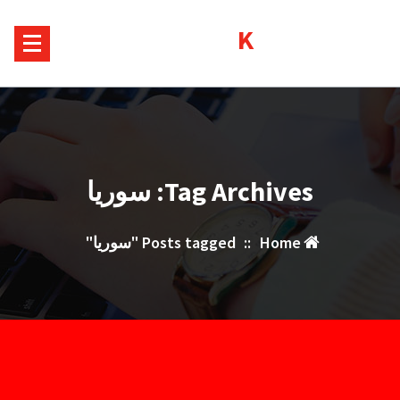
Sk
Kurds House
conte
Tag Archives: سوريا
Home
::
Posts tagged "سوريا"