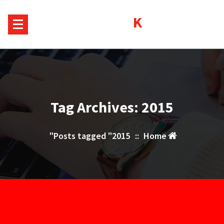
Sk
Kurds House
conte
Tag Archives: 2015
Posts tagged "2015"
::
Home