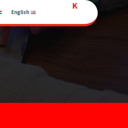
Kurds
Ski
t
English
House
conten