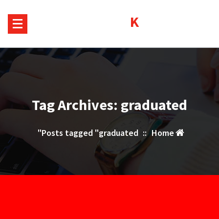
Sk
Kurds House
conte
Tag Archives: graduated
Posts tagged "graduated"
::
Home