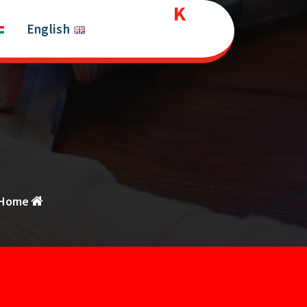
Kurds
Ski
t
English
House
conten
Home