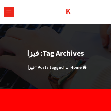
Sk
Kurds House
conte
Tag Archives: فيزا
Home
::
Posts tagged "فيزا"