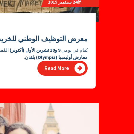
24
سبتمبر 2015
معرض التوظيف الوطني للخريجين حديثا
يُقام في يومي
9 و10 تشرين الأول (أكتوبر)
المُق
معارض أوليمبيا (Olympia) بلندن
.
Read More