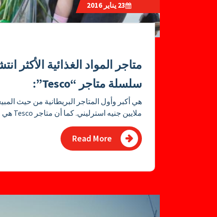
23
يناير 2016
متاجر المواد الغذائية الأكثر ان
سلسلة متاجر “Tesco”:
ملايين جنيه استرليني. كما أن متاجر Tesco هي الثالثة عالميأ بعد Walmart وCarrefour.
Read More