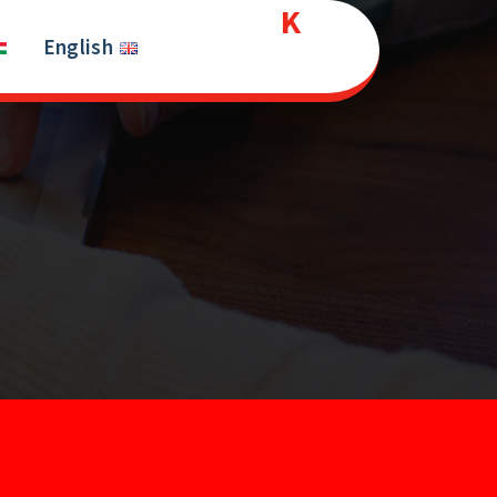
Kurds
Ski
t
English
House
conten