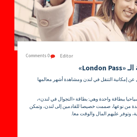
Editor
0 Comments
Londo»
ل عن إمكانية التنقل في لندن ومشاهدة أشهر معالمها
مكن للمرء زيارة حوالي 60 مكانا سياحيا ببطاقة واحدة وهي: بطاقة «التجوال في لندن»،
London Pa». هي بطاقة فريدة من نوعها، صممت خصيصا للقادمين إلى لندن، وتمكن
ة، وتوفر عليهم المال والوقت معا.