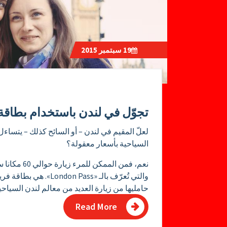
19
سبتمبر 2015
تجوّل في لندن باستخدام بطاقة الـ «n Pass
لعلّ المقيم في لندن – أو السائح كذلك – يتساء
السياحية بأسعار معقولة؟
نعم، فمن الم
والتي تُعرّف بالـ «ss
حامليها من زيارة العديد من معالم لندن السياحي
Read More